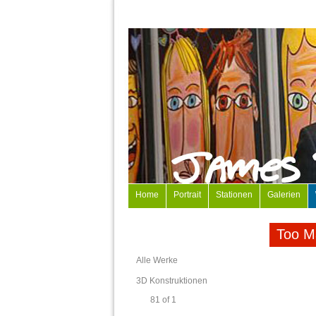
Home
Portrait
Stationen
Galerien
Too M
Alle Werke
3D Konstruktionen
81 of 1