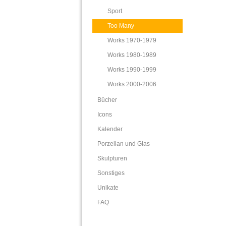
Sport
Too Many
Works 1970-1979
Works 1980-1989
Works 1990-1999
Works 2000-2006
Bücher
Icons
Kalender
Porzellan und Glas
Skulpturen
Sonstiges
Unikate
FAQ