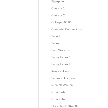
Big Apple
Classics 1
Classics 2
Collagen 05/06
Computer Connections
Face It
Faces
Four Seasons
Funny Faces 1
Funny Faces 2
Krazy Kritters
Ladies in the moon
NEW NEW NEW
Rizzi Birds
Rizzi Kühe
Sketchbook 36-2000