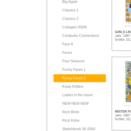
Big Apple
Classics 1
Classics 2
Collagen 05/06
GIRLS LI
Computer Connections
Jahr: 1997
Größe: 10
Face It
Faces
Four Seasons
Funny Faces 1
Funny Faces 2
Krazy Kritters
Ladies in the moon
NEW NEW NEW
MISTER F
Rizzi Birds
Jahr: 1997
Größe: 10
Rizzi Kühe
Sketchbook 36-2000