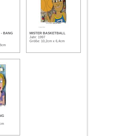
G - BANG
MISTER BASKETBALL
Jahr: 1997
Größe: 10,2cm x 6,4cm
,8cm
ING
4cm