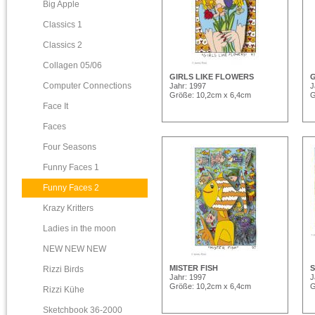
Big Apple
Classics 1
Classics 2
Collagen 05/06
GIRLS LIKE FLOWERS
G
Computer Connections
Jahr: 1997
J
Größe: 10,2cm x 6,4cm
G
Face It
Faces
Four Seasons
Funny Faces 1
Funny Faces 2
Krazy Kritters
Ladies in the moon
NEW NEW NEW
MISTER FISH
S
Rizzi Birds
Jahr: 1997
J
Größe: 10,2cm x 6,4cm
G
Rizzi Kühe
Sketchbook 36-2000