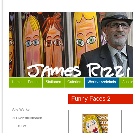
Home
Portrait
Stationen
Galerien
Werkverzeichnis
Ausste
Funny Faces 2
Alle Werke
3D Konstruktionen
81 of 1