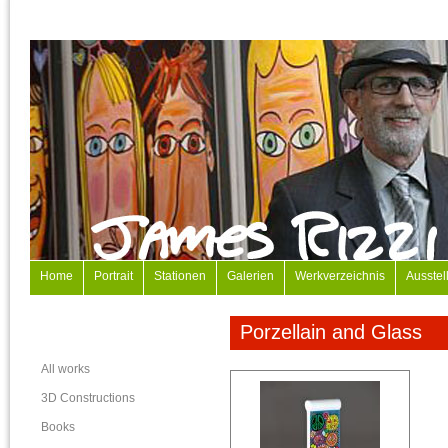
Home
Portrait
Stationen
Galerien
Werkverzeichnis
Ausstel
Porzellain and Glass
All works
3D Constructions
Books