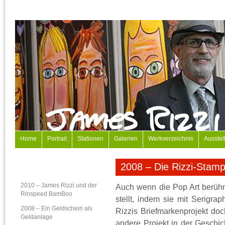
Home
Portrait
Stationen
Galerien
Werkverzeichnis
Ausstel
2008 – Die Rizzi-Stam
2010 – James Rizzi und der
Auch wenn die Pop Art berühmt
Rinspeed BamBoo
stellt, indem sie mit Serigrap
2008 – Ein Geldschein als
Rizzis Briefmarkenprojekt doc
Geldanlage
andere Projekt in der Geschic