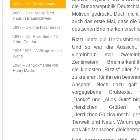
2008 – Die Rizzi-Stamps
die Bundesrepublik Deutschlan
2000 – Das Happy Rizzi
Motiven gedruckt. Doch nicht
Haus in Braunschweig
auch das erste Mal, dass die 
1999 – Die drei Rizzi-Beetle
deutschen Briefmarken erschi
1997 – Der Rizzi-Bird – 40
Rizzi liebte die Herausforder
Jahre Condor
Und so war die Aussicht, 
1996-1998 – A Village for the
viereinhalb mal zweieinh
World
Zentimetern Briefmarkenflä
1994 – Der Boxmantel von
die kleinsten „Rizzis“ aller Ze
Henry Maske
zu kreieren, für ihn ein besond
Ansporn. Noch dazu galt 
vorgegebene Grußtexte, 
„Danke“ und „Alles Gute“ bi
„Herzlichen Grüßen“ 
„Herzlichen Glückwunsch“, gest
Tierwelt und Natur. Warum ger
was alle Menschen gleicherma