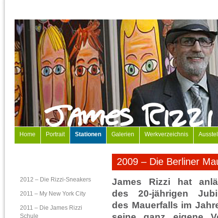
Home
Portrait
Stationen
Galerien
Werkverzeichnis
Ausste
2009 – Die Berliner Ma
2012 – Die Rizzi-Sneakers
James Rizzi hat anlä
des 20-jährigen Jub
2011 – My New York City
des Mauerfalls im Jahr
2011 – Die James Rizzi
seine ganz eigene V
Schule