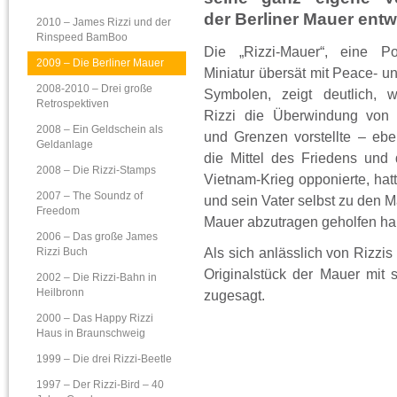
der Berliner Mauer entw
2010 – James Rizzi und der
Rinspeed BamBoo
Die „Rizzi-Mauer“, eine Por
2009 – Die Berliner Mauer
Miniatur übersät mit Peace- u
2008-2010 – Drei große
Symbolen, zeigt deutlich, w
Retrospektiven
Rizzi die Überwindung von
2008 – Ein Geldschein als
und Grenzen vorstellte – eb
Geldanlage
die Mittel des Friedens und
2008 – Die Rizzi-Stamps
Vietnam-Krieg opponierte, hatt
2007 – The Soundz of
und sein Vater selbst zu den 
Freedom
Mauer abzutragen geholfen ha
2006 – Das große James
Als sich anlässlich von Rizzis
Rizzi Buch
Originalstück der Mauer mit s
2002 – Die Rizzi-Bahn in
Heilbronn
zugesagt.
2000 – Das Happy Rizzi
Haus in Braunschweig
1999 – Die drei Rizzi-Beetle
1997 – Der Rizzi-Bird – 40