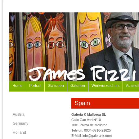
Home
Portrait
Stationen
Galerien
Werkverzeichnis
Ausstel
Spain
Austria
Galeria K Mallorca SL
Calle Can Veri N°10
Germany
7001 Palma de Mallorca
Telefon: 0034-8710-21625
Holland
E-Mail: info@galeria-k.com