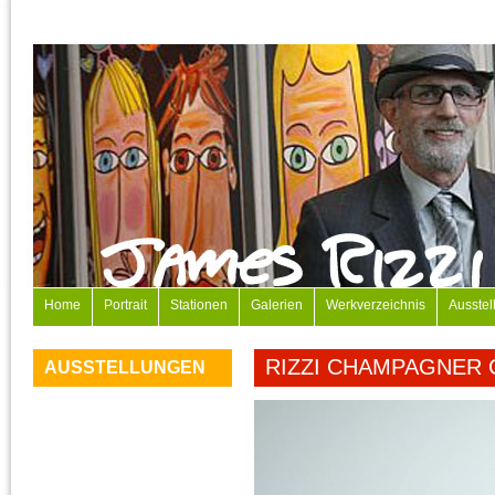
Home
Portrait
Stationen
Galerien
Werkverzeichnis
Ausstel
RIZZI CHAMPAGNER 
AUSSTELLUNGEN