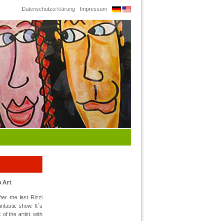
Datenschutzerklärung
Impressum
 Art
er the last Rizzi
ntastic show. It´s
of the artist. with