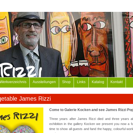
Werkverzeichnis
Ausstellungen
Shop
Links
Katalog
Kontakt
getable James Rizzi
Come to Galerie Kocken and see James Rizzi Pop
Three years after James Rizzi died and three years aft
exhibition in the gallery Kocken we present you now a fa
time to show all guests and fand the happy, colourful work 