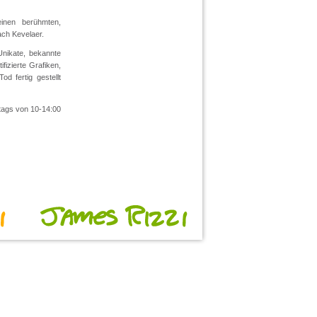
einen berühmten,
ach Kevelaer.
Unikate, bekannte
fizierte Grafiken,
d fertig gestellt
tags von 10-14:00