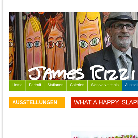
Home
Portrait
Stationen
Galerien
Werkverzeichnis
Ausstel
WHAT A HAPPY, SLAP
AUSSTELLUNGEN