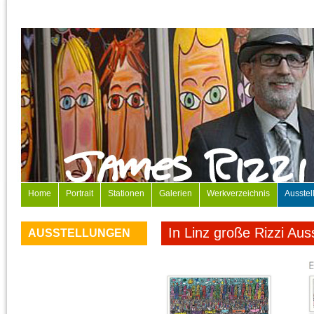
Home
Portrait
Stationen
Galerien
Werkverzeichnis
Ausstel
In Linz große Rizzi Aus
AUSSTELLUNGEN