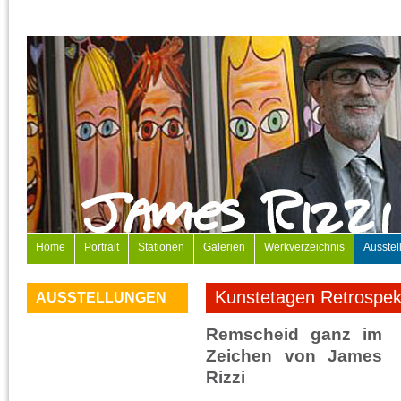
Home
Portrait
Stationen
Galerien
Werkverzeichnis
Ausstel
Kunstetagen Retrospek
AUSSTELLUNGEN
Remscheid ganz im
Zeichen von James
Rizzi