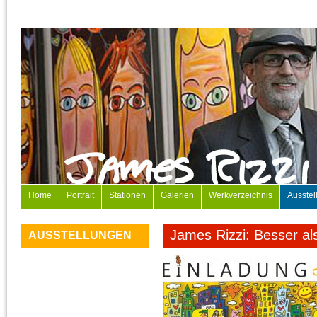
Home
Portrait
Stationen
Galerien
Werkverzeichnis
Ausstel
James Rizzi: Besser als
AUSSTELLUNGEN