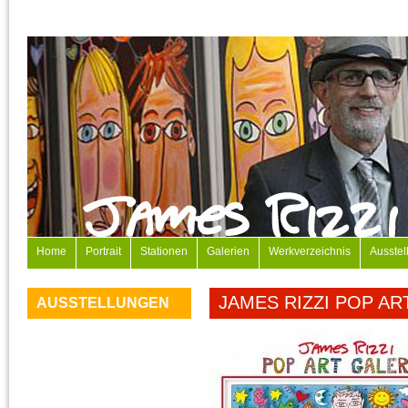
Home
Portrait
Stationen
Galerien
Werkverzeichnis
Ausstel
JAMES RIZZI POP AR
AUSSTELLUNGEN