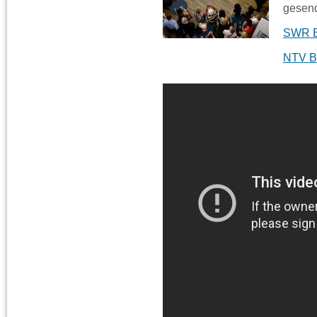
gesend
SWR Be
NTV Be