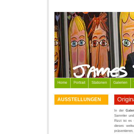
Home
Portrait
Stationen
Galerien
Origin
AUSSTELLUNGEN
In der
Gale
Sammler und
Rizzi ist es
dieses welt
präsentieren