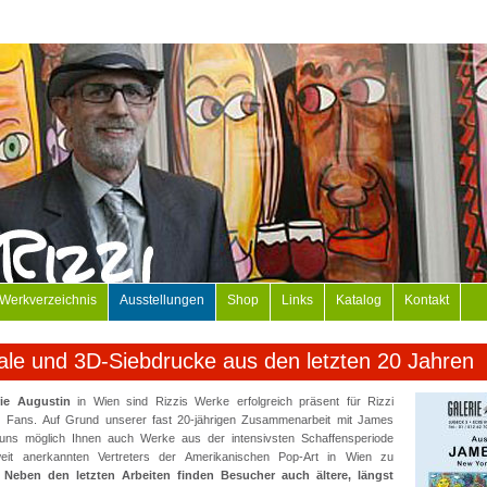
Werkverzeichnis
Ausstellungen
Shop
Links
Katalog
Kontakt
ale und 3D-Siebdrucke aus den letzten 20 Jahren
rie Augustin
in Wien sind Rizzis Werke erfolgreich präsent für Rizzi
 Fans. Auf Grund unserer fast 20-jährigen Zusammenarbeit mit James
 uns möglich Ihnen auch Werke aus der intensivsten Schaffensperiode
weit anerkannten Vertreters der Amerikanischen Pop-Art in Wien zu
.
Neben den letzten Arbeiten finden Besucher auch ältere, längst