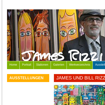
Home
Portrait
Stationen
Galerien
Werkverzeichnis
Ausstel
JAMES UND BILL RIZZ
AUSSTELLUNGEN