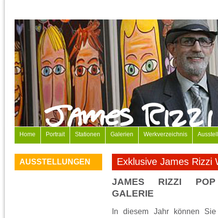
Home
Portrait
Stationen
Galerien
Werkverzeichnis
Ausstel
Exklusive James Rizzi
AUSSTELLUNGEN
JAMES RIZZI PO
GALERIE
In diesem Jahr können Sie